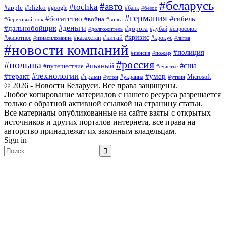
#беларусь
#авто
#tochka
#apple
#blizko
#google
#банк
#безос
#германия
#богатство
#гибель
#война
#берёзовый_сок
#волга
#деньги
#дальнобойщик
#дорога
#дубай
#евросоюз
#долгожитель
#кризис
#китай
#животное
#казахстан
#крокус
#изнасилование
#литва
#новости компаний
#полиция
#пенсия
#пожар
#россия
#польша
#сша
#пьяный
#путешествие
#счастье
#технологии
#теракт
#умер
#трамп
#украина
Microsoft
#угон
#уткин
© 2026 - Новости Беларуси. Все права защищены.
Любое копирование материалов с нашего ресурса разрешается
только с обратной активной ссылкой на страницу статьи.
Все материалы опубликованные на сайте взяты с открытых
источников и других порталов интернета, все права на
авторство принадлежат их законным владельцам.
Sign in