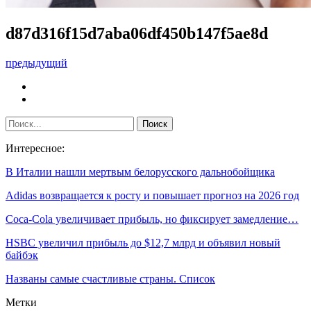
d87d316f15d7aba06df450b147f5ae8d
предыдущий
Интересное:
В Италии нашли мертвым белорусского дальнобойщика
Adidas возвращается к росту и повышает прогноз на 2026 год
Coca-Cola увеличивает прибыль, но фиксирует замедление…
HSBC увеличил прибыль до $12,7 млрд и объявил новый
байбэк
Названы самые счастливые страны. Список
Метки