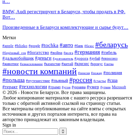
и…
BMW, Audi регистрируют в Беларуси, чтобы продать в РФ.
Вот…
Произведенные в Беларуси комплектующие и сырье будут…
Метки
#беларусь
#авто
#tochka
#apple
#blizko
#google
#банк
#безос
#германия
#богатство
#гибель
#война
#берёзовый_сок
#волга
#деньги
#дальнобойщик
#дорога
#дубай
#евросоюз
#долгожитель
#кризис
#китай
#животное
#казахстан
#крокус
#изнасилование
#литва
#новости компаний
#полиция
#пенсия
#пожар
#россия
#польша
#сша
#пьяный
#путешествие
#счастье
#технологии
#теракт
#умер
#трамп
#украина
Microsoft
#угон
#уткин
© 2026 - Новости Беларуси. Все права защищены.
Любое копирование материалов с нашего ресурса разрешается
только с обратной активной ссылкой на страницу статьи.
Все материалы опубликованные на сайте взяты с открытых
источников и других порталов интернета, все права на
авторство принадлежат их законным владельцам.
Sign in