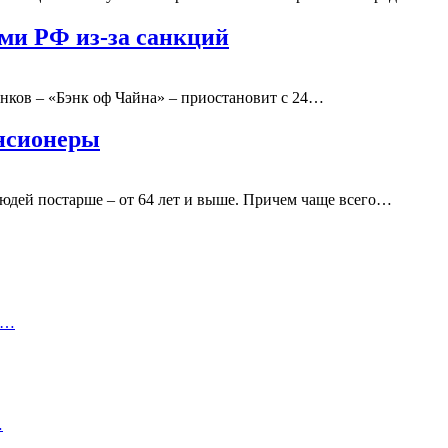
ами РФ из-за санкций
нков – «Бэнк оф Чайна» – приостановит с 24…
нсионеры
юдей постарше – от 64 лет и выше. Причем чаще всего…
1…
…