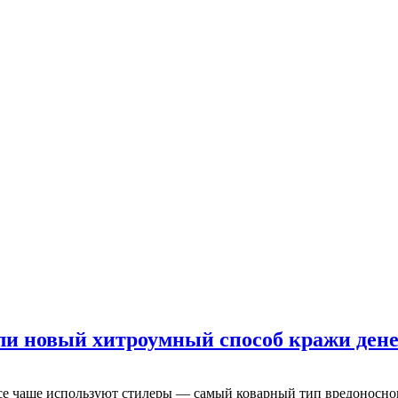
и новый хитроумный способ кражи ден
се чаще используют стилеры — самый коварный тип вредоносн