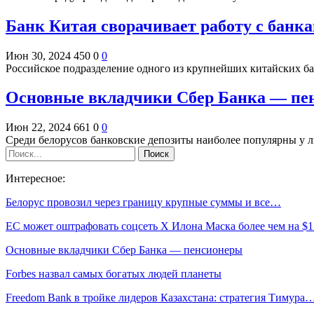
Банк Китая сворачивает работу с банк
Июн 30, 2024
450
0
0
Российское подразделение одного из крупнейших китайских ба
Основные вкладчики Сбер Банка — пе
Июн 22, 2024
661
0
0
Среди белорусов банковские депозиты наиболее популярны у л
Интересное:
Белорус провозил через границу крупные суммы и все…
ЕС может оштрафовать соцсеть X Илона Маска более чем на $
Основные вкладчики Сбер Банка — пенсионеры
Forbes назвал самых богатых людей планеты
Freedom Bank в тройке лидеров Казахстана: стратегия Тимура