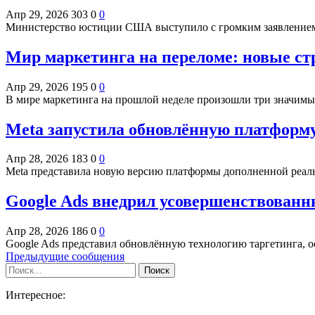
Апр 29, 2026
303
0
0
Министерство юстиции США выступило с громким заявлением:
Мир маркетинга на переломе: новые ст
Апр 29, 2026
195
0
0
В мире маркетинга на прошлой неделе произошли три значим
Meta запустила обновлённую платформу
Апр 28, 2026
183
0
0
Meta представила новую версию платформы дополненной реальн
Google Ads внедрил усовершенствованн
Апр 28, 2026
186
0
0
Google Ads представил обновлённую технологию таргетинга, 
Предыдущие сообщения
Интересное: