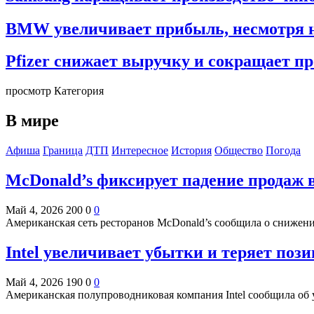
BMW увеличивает прибыль, несмотря н
Pfizer снижает выручку и сокращает пр
просмотр Категория
В мире
Афиша
Граница
ДТП
Интересное
История
Общество
Погода
McDonald’s фиксирует падение продаж 
Май 4, 2026
200
0
0
Американская сеть ресторанов McDonald’s сообщила о снижен
Intel увеличивает убытки и теряет поз
Май 4, 2026
190
0
0
Американская полупроводниковая компания Intel сообщила об 