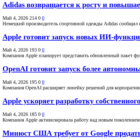
Adidas возвращается к росту и повышает
Май 4, 2026
214
0
0
Немецкий производитель спортивной одежды Adidas сообщил о
Apple готовит запуск новых ИИ-функци
Май 4, 2026
193
0
0
Компания Apple планирует представить обновленный пакет фу
OpenAI готовит запуск более автономн
Май 4, 2026
195
0
0
Компания OpenAI расширяет линейку решений для корпоративн
Apple ускоряет разработку собственног
Май 4, 2026
185
0
0
Компания Apple активизировала работу над новым поколением 
Минюст США требует от Google продат