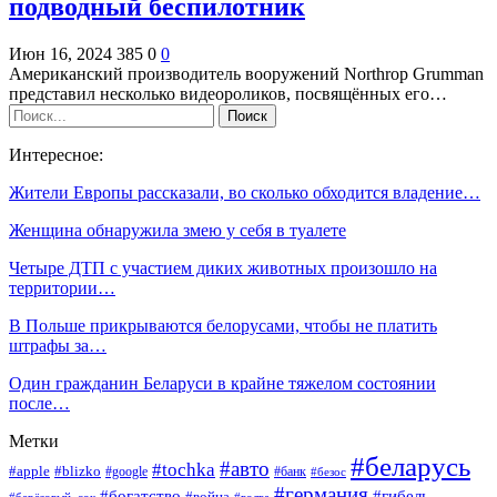
подводный беспилотник
Июн 16, 2024
385
0
0
Американский производитель вооружений Northrop Grumman
представил несколько видеороликов, посвящённых его…
Интересное:
Жители Европы рассказали, во сколько обходится владение…
Женщина обнаружила змею у себя в туалете
Четыре ДТП с участием диких животных произошло на
территории…
В Польше прикрываются белорусами, чтобы не платить
штрафы за…
Один гражданин Беларуси в крайне тяжелом состоянии
после…
Метки
#беларусь
#авто
#tochka
#apple
#blizko
#google
#банк
#безос
#германия
#богатство
#гибель
#война