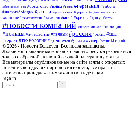
#германия
#богатство
#гибель
#война
#берёзовый_сок
#волга
#деньги
#дальнобойщик
#дорога
#дубай
#евросоюз
#долгожитель
#кризис
#китай
#животное
#казахстан
#крокус
#изнасилование
#литва
#новости компаний
#полиция
#пенсия
#пожар
#россия
#польша
#сша
#пьяный
#путешествие
#счастье
#технологии
#теракт
#умер
#трамп
#украина
Microsoft
#угон
#уткин
© 2026 - Новости Беларуси. Все права защищены.
Любое копирование материалов с нашего ресурса разрешается
только с обратной активной ссылкой на страницу статьи.
Все материалы опубликованные на сайте взяты с открытых
источников и других порталов интернета, все права на
авторство принадлежат их законным владельцам.
Sign in