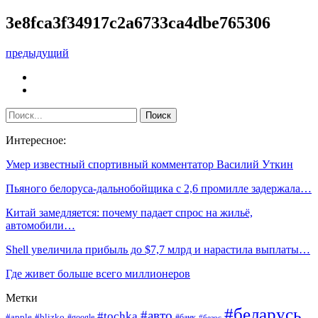
3e8fca3f34917c2a6733ca4dbe765306
предыдущий
Интересное:
Умер известный спортивный комментатор Василий Уткин
Пьяного белоруса-дальнобойщика с 2,6 промилле задержала…
Китай замедляется: почему падает спрос на жильё,
автомобили…
Shell увеличила прибыль до $7,7 млрд и нарастила выплаты…
Где живет больше всего миллионеров
Метки
#беларусь
#авто
#tochka
#apple
#blizko
#google
#банк
#безос