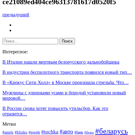
ce21089ed404ce96313781617d0520f5
предыдущий
Интересное:
В Италии нашли мертвым белорусского дальнобойщика
В индустрии беспилотного транспорта появился новый тип…
В «Крокус Сити Холл» в Москве произошла стрельба. Что…
Мужчины с длинными усами и бородой установили новый
мировой…
В России снова хотят повысить утильсбор. Как это
отразится…
Метки
#беларусь
#авто
#tochka
#apple
#blizko
#google
#банк
#безос