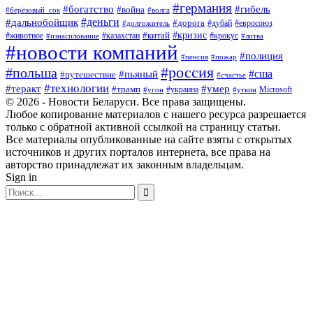
#германия
#богатство
#гибель
#война
#берёзовый_сок
#волга
#деньги
#дальнобойщик
#дорога
#дубай
#евросоюз
#долгожитель
#кризис
#китай
#животное
#казахстан
#крокус
#изнасилование
#литва
#новости компаний
#полиция
#пенсия
#пожар
#россия
#польша
#сша
#пьяный
#путешествие
#счастье
#технологии
#теракт
#умер
#трамп
#украина
Microsoft
#угон
#уткин
© 2026 - Новости Беларуси. Все права защищены.
Любое копирование материалов с нашего ресурса разрешается
только с обратной активной ссылкой на страницу статьи.
Все материалы опубликованные на сайте взяты с открытых
источников и других порталов интернета, все права на
авторство принадлежат их законным владельцам.
Sign in