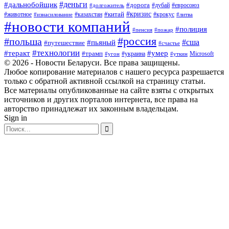
#деньги
#дальнобойщик
#дорога
#дубай
#евросоюз
#долгожитель
#кризис
#китай
#животное
#казахстан
#крокус
#изнасилование
#литва
#новости компаний
#полиция
#пенсия
#пожар
#россия
#польша
#сша
#пьяный
#путешествие
#счастье
#технологии
#теракт
#умер
#трамп
#украина
Microsoft
#угон
#уткин
© 2026 - Новости Беларуси. Все права защищены.
Любое копирование материалов с нашего ресурса разрешается
только с обратной активной ссылкой на страницу статьи.
Все материалы опубликованные на сайте взяты с открытых
источников и других порталов интернета, все права на
авторство принадлежат их законным владельцам.
Sign in