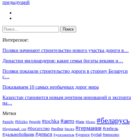
предыдущий
Интересное:
Поляки начинают строительство нового участка дороги в…
Династии миллиардеров: какие семьи богаты веками и…
Поляки показали строительство дороги в сторону Беларуси
с…
Показываем 10 самых необычных дорог мира
Казахстан становится новым центром инноваций и экспорта
на…
Метки
#беларусь
#авто
#tochka
#apple
#blizko
#google
#банк
#безос
#германия
#богатство
#гибель
#война
#берёзовый_сок
#волга
#деньги
#дальнобойщик
#дорога
#дубай
#евросоюз
#долгожитель