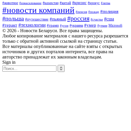
#кризис
#китай
#животное
#казахстан
#крокус
#изнасилование
#литва
#новости компаний
#полиция
#пенсия
#пожар
#россия
#польша
#сша
#пьяный
#путешествие
#счастье
#технологии
#теракт
#умер
#трамп
#украина
Microsoft
#угон
#уткин
© 2026 - Новости Беларуси. Все права защищены.
Любое копирование материалов с нашего ресурса разрешается
только с обратной активной ссылкой на страницу статьи.
Все материалы опубликованные на сайте взяты с открытых
источников и других порталов интернета, все права на
авторство принадлежат их законным владельцам.
Sign in