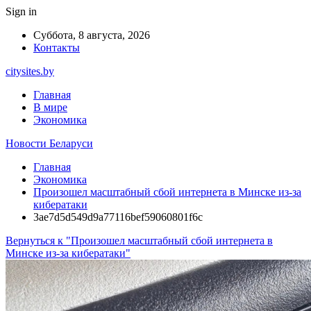
Sign in
Суббота, 8 августа, 2026
Контакты
citysites.by
Главная
В мире
Экономика
Новости Беларуси
Главная
Экономика
Произошел масштабный сбой интернета в Минске из-за
кибератаки
3ae7d5d549d9a77116bef59060801f6c
Вернуться к "Произошел масштабный сбой интернета в
Минске из-за кибератаки"