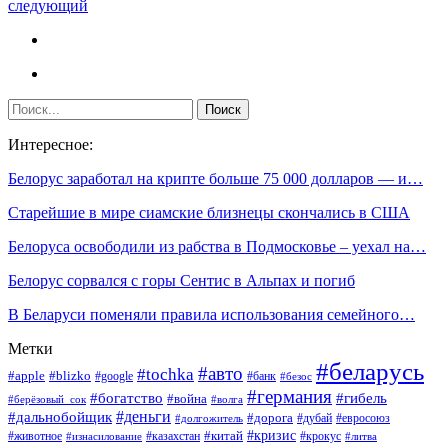
следующий
Интересное:
Белорус заработал на крипте больше 75 000 долларов — и…
Старейшие в мире сиамские близнецы скончались в США
Белоруса освободили из рабства в Подмосковье – уехал на…
Белорус сорвался с горы Сентис в Альпах и погиб
В Беларуси поменяли правила использования семейного…
Метки
#беларусь
#авто
#tochka
#apple
#blizko
#google
#банк
#безос
#германия
#богатство
#гибель
#война
#берёзовый_сок
#волга
#деньги
#дальнобойщик
#дорога
#дубай
#евросоюз
#долгожитель
#кризис
#китай
#животное
#казахстан
#крокус
#изнасилование
#литва