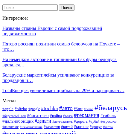
Интересное:
Названы страны Европы с самой подорожавшей
недвижимостью
Пятеро россиян похитили семью белорусов на Пхукете –
что…
На немецком автобане в топливный бак фуры белоруса
врезался…
Беларуские маркетплейсы усиливают конкуренцию за
продавцов и…
TotalEnergies увеличивает прибыль на 29% и наращивает…
Метки
#беларусь
#авто
#tochka
#apple
#blizko
#google
#банк
#безос
#германия
#богатство
#гибель
#война
#берёзовый_сок
#волга
#деньги
#дальнобойщик
#дорога
#дубай
#евросоюз
#долгожитель
#кризис
#китай
#животное
#казахстан
#крокус
#изнасилование
#литва