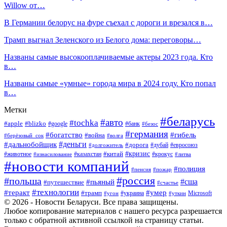
Willow от…
В Германии белорус на фуре съехал с дороги и врезался в…
Трамп выгнал Зеленского из Белого дома: переговоры…
Названы самые высокооплачиваемые актеры 2023 года. Кто
в…
Названы самые «умные» города мира в 2024 году. Кто попал
в…
Метки
#беларусь
#авто
#tochka
#apple
#blizko
#google
#банк
#безос
#германия
#богатство
#гибель
#война
#берёзовый_сок
#волга
#деньги
#дальнобойщик
#дорога
#дубай
#евросоюз
#долгожитель
#кризис
#китай
#животное
#казахстан
#крокус
#изнасилование
#литва
#новости компаний
#полиция
#пенсия
#пожар
#россия
#польша
#сша
#пьяный
#путешествие
#счастье
#технологии
#теракт
#умер
#трамп
#украина
Microsoft
#угон
#уткин
© 2026 - Новости Беларуси. Все права защищены.
Любое копирование материалов с нашего ресурса разрешается
только с обратной активной ссылкой на страницу статьи.