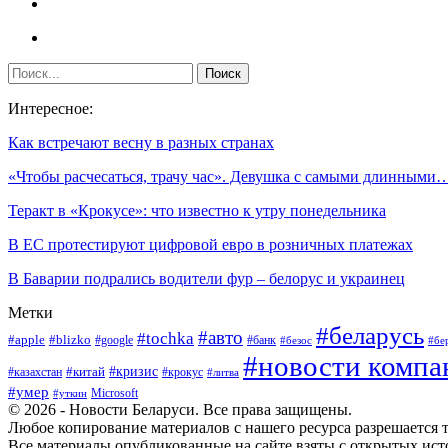
Интересное:
Как встречают весну в разных странах
«Чтобы расчесаться, трачу час». Девушка с самыми длинными
Теракт в «Крокусе»: что известно к утру понедельника
В ЕС протестируют цифровой евро в розничных платежах
В Баварии подрались водители фур – белорус и украинец
Метки
#беларусь
#авто
#tochka
#apple
#blizko
#google
#банк
#безос
#бе
#новости компа
#кризис
#китай
#казахстан
#крокус
#литва
#умер
Microsoft
#уткин
© 2026 - Новости Беларуси. Все права защищены.
Любое копирование материалов с нашего ресурса разрешается т
Все материалы опубликованные на сайте взяты с открытых исто