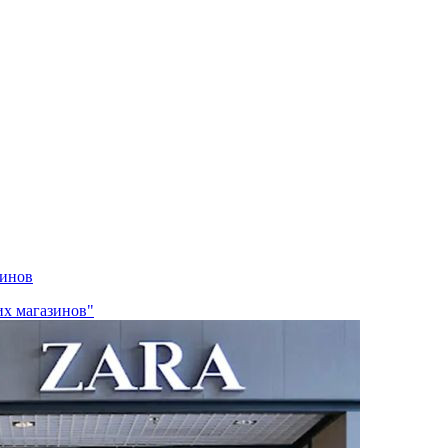
зинов
их магазинов"