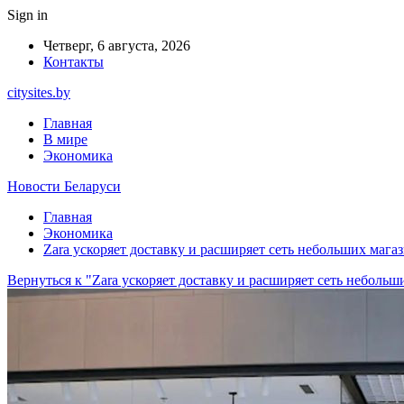
Sign in
Четверг, 6 августа, 2026
Контакты
citysites.by
Главная
В мире
Экономика
Новости Беларуси
Главная
Экономика
Zara ускоряет доставку и расширяет сеть небольших мага
Вернуться к "Zara ускоряет доставку и расширяет сеть небольш