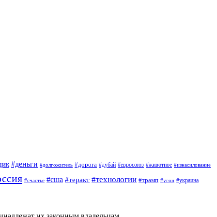
#деньги
щик
#дорога
#дубай
#евросоюз
#животное
#долгожитель
#изнасилование
оссия
#технологии
#сша
#теракт
#трамп
#украина
#счастье
#угон
ринадлежат их законным владельцам.