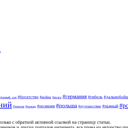
…
#германия
#богатство
#гибель
#дальнобой
#война
рёзовый_сок
#волга
ний
#р
#польша
#полиция
#пьяный
#путешествие
#пенсия
#пожар
олько с обратной активной ссылкой на страницу статьи.
чников и других порталов интернета, все права на авторство п