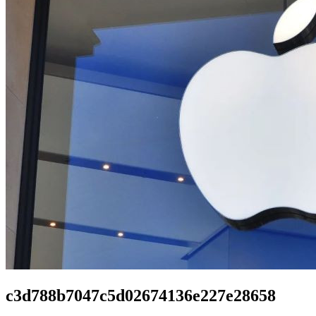
c3d788b7047c5d02674136e227e28658