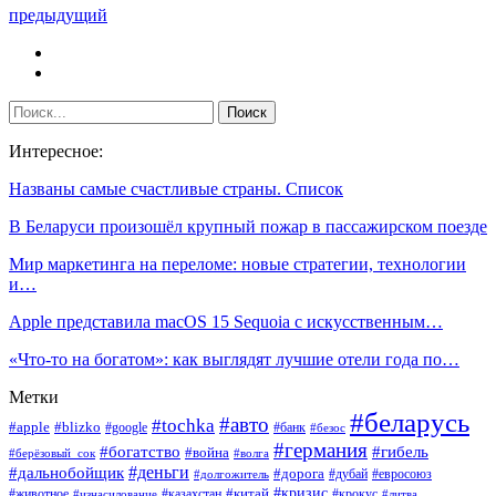
предыдущий
Интересное:
Названы самые счастливые страны. Список
В Беларуси произошёл крупный пожар в пассажирском поезде
Мир маркетинга на переломе: новые стратегии, технологии
и…
Apple представила macOS 15 Sequoia с искусственным…
«Что-то на богатом»: как выглядят лучшие отели года по…
Метки
#беларусь
#авто
#tochka
#apple
#blizko
#google
#банк
#безос
#германия
#богатство
#гибель
#война
#берёзовый_сок
#волга
#деньги
#дальнобойщик
#дорога
#дубай
#евросоюз
#долгожитель
#кризис
#китай
#животное
#казахстан
#крокус
#изнасилование
#литва