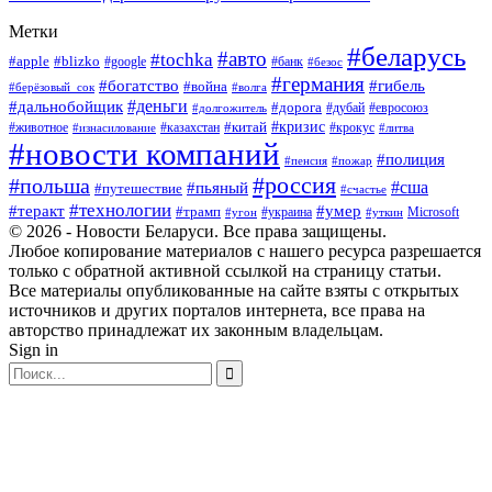
Метки
#беларусь
#авто
#tochka
#apple
#blizko
#google
#банк
#безос
#германия
#богатство
#гибель
#война
#берёзовый_сок
#волга
#деньги
#дальнобойщик
#дорога
#дубай
#евросоюз
#долгожитель
#кризис
#китай
#животное
#казахстан
#крокус
#изнасилование
#литва
#новости компаний
#полиция
#пенсия
#пожар
#россия
#польша
#сша
#пьяный
#путешествие
#счастье
#технологии
#теракт
#умер
#трамп
#украина
Microsoft
#угон
#уткин
© 2026 - Новости Беларуси. Все права защищены.
Любое копирование материалов с нашего ресурса разрешается
только с обратной активной ссылкой на страницу статьи.
Все материалы опубликованные на сайте взяты с открытых
источников и других порталов интернета, все права на
авторство принадлежат их законным владельцам.
Sign in