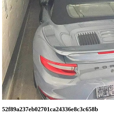
52f89a237eb02701ca24336e8c3c658b