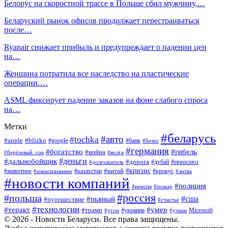
Белорус на скоростной трассе в Польше сбил мужчину,…
Беларуский рынок офисов продолжает перестраиваться
после…
Ryanair снижает прибыль и предупреждает о падении цен
на…
Женщина потратила все наследство на пластические
операции.…
ASML фиксирует падение заказов на фоне слабого спроса
на…
Метки
#беларусь
#авто
#tochka
#apple
#blizko
#google
#банк
#безос
#германия
#богатство
#гибель
#война
#берёзовый_сок
#волга
#деньги
#дальнобойщик
#дорога
#дубай
#евросоюз
#долгожитель
#кризис
#китай
#животное
#казахстан
#крокус
#изнасилование
#литва
#новости компаний
#полиция
#пенсия
#пожар
#россия
#польша
#сша
#пьяный
#путешествие
#счастье
#технологии
#теракт
#умер
#трамп
#украина
Microsoft
#угон
#уткин
© 2026 - Новости Беларуси. Все права защищены.