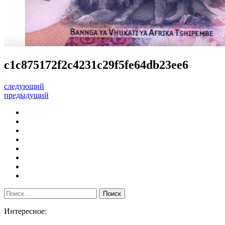
c1c875172f2c4231c29f5fe64db23ee6
следующий
предыдущий
Интересное: