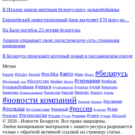
В Италии нашли мертвым белорусского дальнобойщика
Европейский инвестиционный банк выделяет €70 млрд на…
На Бали погибла 23-летняя белоруска
Amazon открывает свою логистическую сеть сторонним
компаниям
В Беларуси произошёл крупный пожар в пассажирском поезде
Метки
#беларусь
#авто
#tochka
#apple
#blizko
#google
#банк
#безос
#германия
#богатство
#гибель
#война
#берёзовый_сок
#волга
#деньги
#дальнобойщик
#дорога
#дубай
#евросоюз
#долгожитель
#кризис
#китай
#животное
#казахстан
#крокус
#изнасилование
#литва
#новости компаний
#полиция
#пенсия
#пожар
#россия
#польша
#сша
#пьяный
#путешествие
#счастье
#технологии
#теракт
#умер
#трамп
#украина
Microsoft
#угон
#уткин
© 2026 - Новости Беларуси. Все права защищены.
Любое копирование материалов с нашего ресурса разрешается
только с обратной активной ссылкой на страницу статьи.