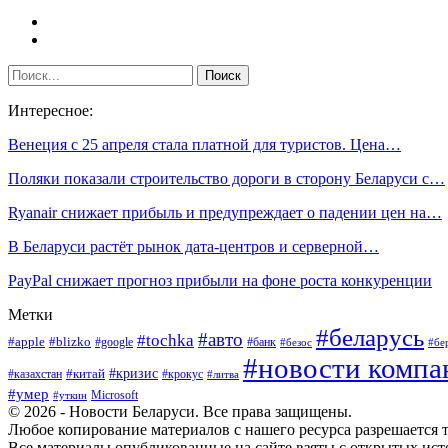
Интересное:
Венеция с 25 апреля стала платной для туристов. Цена…
Поляки показали строительство дороги в сторону Беларуси с…
Ryanair снижает прибыль и предупреждает о падении цен на…
В Беларуси растёт рынок дата-центров и серверной…
PayPal снижает прогноз прибыли на фоне роста конкуренции
Метки
#беларусь
#авто
#tochka
#apple
#blizko
#google
#банк
#безос
#бе
#новости компа
#кризис
#китай
#казахстан
#крокус
#литва
#умер
Microsoft
#уткин
© 2026 - Новости Беларуси. Все права защищены.
Любое копирование материалов с нашего ресурса разрешается т
Все материалы опубликованные на сайте взяты с открытых исто