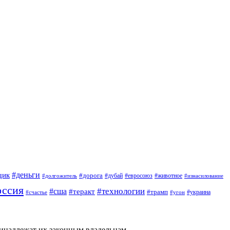
#деньги
щик
#дорога
#дубай
#евросоюз
#животное
#долгожитель
#изнасилование
оссия
#технологии
#сша
#теракт
#трамп
#украина
#счастье
#угон
ринадлежат их законным владельцам.