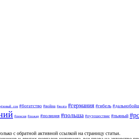
#германия
#богатство
#гибель
#дальнобой
#война
рёзовый_сок
#волга
ний
#р
#польша
#полиция
#пьяный
#путешествие
#пенсия
#пожар
олько с обратной активной ссылкой на страницу статьи.
чников и других порталов интернета, все права на авторство п