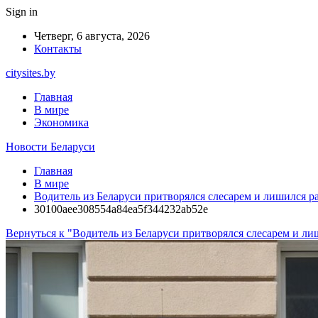
Sign in
Четверг, 6 августа, 2026
Контакты
citysites.by
Главная
В мире
Экономика
Новости Беларуси
Главная
В мире
Водитель из Беларуси притворялся слесарем и лишился р
30100aee308554a84ea5f344232ab52e
Вернуться к "Водитель из Беларуси притворялся слесарем и ли