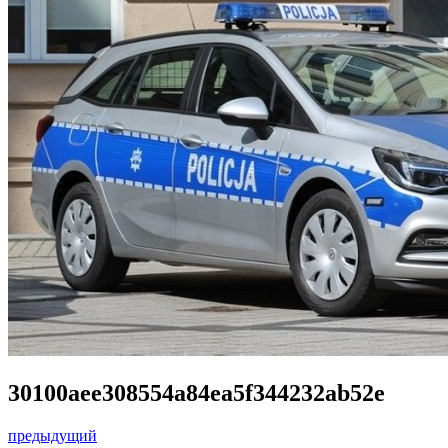
30100aee308554a84ea5f344232ab52e
предыдущий