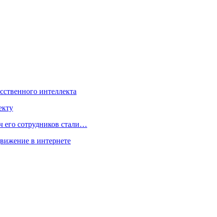
усственного интеллекта
екту
ч его сотрудников стали…
движение в интернете