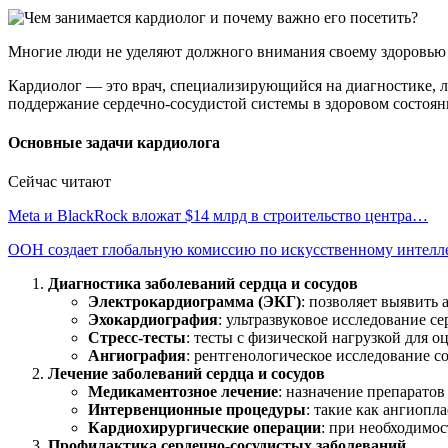
Многие люди не уделяют должного внимания своему здоровью и
Кардиолог — это врач, специализирующийся на диагностике, л
поддержание сердечно-сосудистой системы в здоровом состоян
Основные задачи кардиолога
Сейчас читают
Meta и BlackRock вложат $14 млрд в строительство центра…
ООН создает глобальную комиссию по искусственному интелл
Диагностика заболеваний сердца и сосудов
Электрокардиограмма (ЭКГ)
: позволяет выявить
Эхокардиография
: ультразвуковое исследование с
Стресс-тесты
: тесты с физической нагрузкой для о
Ангиография
: рентгенологическое исследование с
Лечение заболеваний сердца и сосудов
Медикаментозное лечение
: назначение препаратов
Интервенционные процедуры
: такие как ангиопл
Кардиохирургические операции
: при необходимос
Профилактика сердечно-сосудистых заболеваний