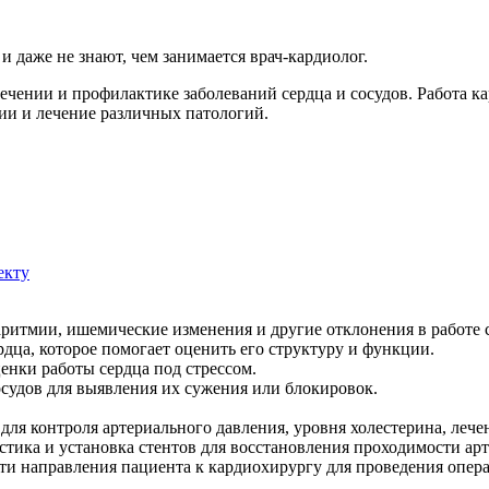
 даже не знают, чем занимается врач-кардиолог.
ечении и профилактике заболеваний сердца и сосудов. Работа к
ии и лечение различных патологий.
екту
 аритмии, ишемические изменения и другие отклонения в работе 
ердца, которое помогает оценить его структуру и функции.
ценки работы сердца под стрессом.
осудов для выявления их сужения или блокировок.
 для контроля артериального давления, уровня холестерина, леч
астика и установка стентов для восстановления проходимости ар
ти направления пациента к кардиохирургу для проведения опера