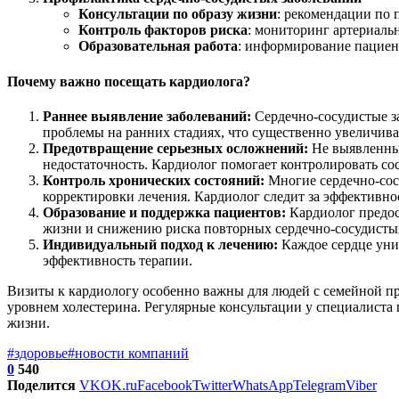
Консультации по образу жизни
: рекомендации по 
Контроль факторов риска
: мониторинг артериальн
Образовательная работа
: информирование пациен
Почему важно посещать кардиолога?
Раннее выявление заболеваний:
Сердечно-сосудистые з
проблемы на ранних стадиях, что существенно увеличива
Предотвращение серьезных осложнений:
Не выявленные
недостаточность. Кардиолог помогает контролировать со
Контроль хронических состояний:
Многие сердечно-сосу
корректировки лечения. Кардиолог следит за эффективно
Образование и поддержка пациентов:
Кардиолог предос
жизни и снижению риска повторных сердечно-сосудисты
Индивидуальный подход к лечению:
Каждое сердце уник
эффективность терапии.
Визиты к кардиологу особенно важны для людей с семейной п
уровнем холестерина. Регулярные консультации у специалиста 
жизни.
#здоровье
#новости компаний
0
540
Поделится
VK
OK.ru
Facebook
Twitter
WhatsApp
Telegram
Viber