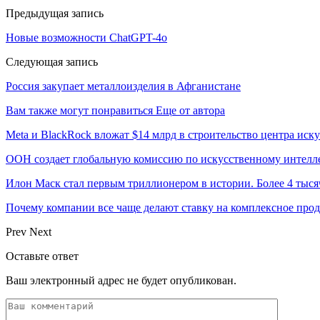
Предыдущая запись
Новые возможности ChatGPT-4o
Следующая запись
Россия закупает металлоизделия в Афганистане
Вам также могут понравиться
Еще от автора
Meta и BlackRock вложат $14 млрд в строительство центра иск
ООН создает глобальную комиссию по искусственному интелл
Илон Маск стал первым триллионером в истории. Более 4 тыся
Почему компании все чаще делают ставку на комплексное про
Prev
Next
Оставьте ответ
Ваш электронный адрес не будет опубликован.