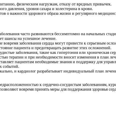
питанию, физическим нагрузкам, отказу от вредных привычек.
ого давления, уровня сахара и холестерина в крови.
тов о важности здорового образа жизни и регулярного медицинс
аболевания часто развиваются бессимптомно на начальных стади
ет шансы на успешное лечение.
 вовремя заболевания сердца могут привести к серьезным ослож
стояние пациента и предотвращать развитие этих осложнений.
дистые заболевания, такие как гипертония или хроническая сер
стью терапии и при необходимости вносит изменения в план леч
тавляет пациентам необходимые знания и поддержку для управле
х событий.
ально, и кардиолог разрабатывает индивидуальный план лечени
редрасположенностью к сердечно-сосудистым заболеваниям, кур
позволяют вовремя принять меры для поддержания здоровья серд