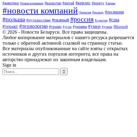
#кризис
#китай
#животное
#казахстан
#крокус
#изнасилование
#литва
#новости компаний
#полиция
#пенсия
#пожар
#россия
#польша
#сша
#пьяный
#путешествие
#счастье
#технологии
#теракт
#умер
#трамп
#украина
Microsoft
#угон
#уткин
© 2026 - Новости Беларуси. Все права защищены.
Любое копирование материалов с нашего ресурса разрешается
только с обратной активной ссылкой на страницу статьи.
Все материалы опубликованные на сайте взяты с открытых
источников и других порталов интернета, все права на
авторство принадлежат их законным владельцам.
Sign in