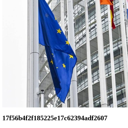
17f56b4f2f185225e17c62394adf2607