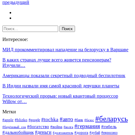
предыдущий
Интересное:
МИД прокомментировал нападение на белоруску в Варшаве
В каких странах лучше всего живется пенсионерам?
Изучили…
Американцы показали секретный подводный беспилотник
В Индии назвали имя самой красивой девушки планеты
Технологический прорыв: новый квантовый процессор
Willow от…
Метки
#беларусь
#авто
#tochka
#apple
#blizko
#google
#банк
#безос
#германия
#богатство
#гибель
#война
#берёзовый_сок
#волга
#деньги
#дальнобойщик
#дорога
#дубай
#евросоюз
#долгожитель