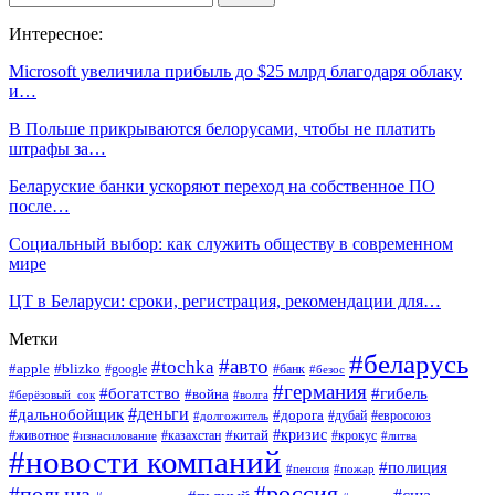
Интересное:
Microsoft увеличила прибыль до $25 млрд благодаря облаку
и…
В Польше прикрываются белорусами, чтобы не платить
штрафы за…
Беларуские банки ускоряют переход на собственное ПО
после…
Социальный выбор: как служить обществу в современном
мире
ЦТ в Беларуси: сроки, регистрация, рекомендации для…
Метки
#беларусь
#авто
#tochka
#apple
#blizko
#google
#банк
#безос
#германия
#богатство
#гибель
#война
#берёзовый_сок
#волга
#деньги
#дальнобойщик
#дорога
#дубай
#евросоюз
#долгожитель
#кризис
#китай
#животное
#казахстан
#крокус
#изнасилование
#литва
#новости компаний
#полиция
#пенсия
#пожар
#россия
#польша