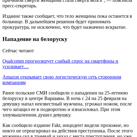
причиной смерти женщины стала смерть мозга", — пояснила
пресс-секретарь.
Издание также сообщает, что тело женщины пока останется в
больнице. В дальнейшем решения будет принимать
прокуратура, не исключено, что будет назначено вскрытие.
Нападение на белоруску
Сейчас читают
Qualcomm прогнозирует слабый спрос на смартфоны и
усиливает…
Amazon открывает свою логистическую сеть сторонним
компаниям
Ранее польские СМИ сообщили о нападении на 25-летнюю
белоруску в центре Варшавы. В ночь с 24 на 25 февраля на
девушку напал неизвестный мужчина, угрожал ножом, после
чего затащил ее в подворотню и изнасиловал. При этом
злоумышленник душил девушку.
Как сообщило издание Fakt, инцидент видели прохожие, но
никто не отреагировал на действия преступника. После этого
мужчина сел в трамвай и уехал с места преступления, но уже