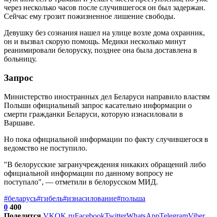
через несколько часов после случившегося он был задержан.
Сейчас ему грозит пожизненное лишение свободы.
Девушку без сознания нашел на улице возле дома охранник,
он и вызвал скорую помощь. Медики несколько минут
реанимировали белоруску, позднее она была доставлена в
больницу.
Запрос
Министерство иностранных дел Беларуси направило властям
Польши официальный запрос касательно информации о
смерти гражданки Беларуси, которую изнасиловали в
Варшаве.
Но пока официальной информации по факту случившегося в
ведомство не поступило.
"В белорусские загранучреждения никаких обращений либо
официальной информации по данному вопросу не
поступало", — отметили в белорусском МИД.
#беларусь
#гибель
#изнасилование
#польша
0
400
Поделится
VK
OK.ru
Facebook
Twitter
WhatsApp
Telegram
Viber