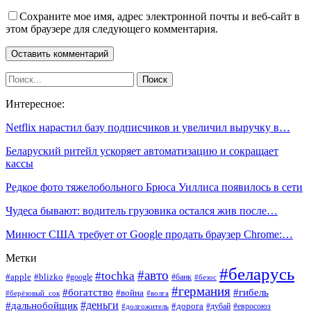
Сохраните мое имя, адрес электронной почты и веб-сайт в
этом браузере для следующего комментария.
Интересное:
Netflix нарастил базу подписчиков и увеличил выручку в…
Беларуский ритейл ускоряет автоматизацию и сокращает
кассы
Редкое фото тяжелобольного Брюса Уиллиса появилось в сети
Чудеса бывают: водитель грузовика остался жив после…
Минюст США требует от Google продать браузер Chrome:…
Метки
#беларусь
#авто
#tochka
#apple
#blizko
#google
#банк
#безос
#германия
#богатство
#гибель
#война
#берёзовый_сок
#волга
#деньги
#дальнобойщик
#дорога
#дубай
#евросоюз
#долгожитель