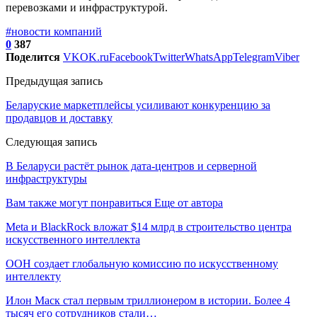
перевозками и инфраструктурой.
#новости компаний
0
387
Поделится
VK
OK.ru
Facebook
Twitter
WhatsApp
Telegram
Viber
Предыдущая запись
Беларуские маркетплейсы усиливают конкуренцию за
продавцов и доставку
Следующая запись
В Беларуси растёт рынок дата-центров и серверной
инфраструктуры
Вам также могут понравиться
Еще от автора
Meta и BlackRock вложат $14 млрд в строительство центра
искусственного интеллекта
ООН создает глобальную комиссию по искусственному
интеллекту
Илон Маск стал первым триллионером в истории. Более 4
тысяч его сотрудников стали…