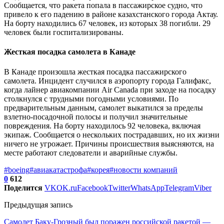
Сообщается, что ракета попала в пассажирское судно, что
привело к его падению в районе казахстанского города Актау.
На борту находились 67 человек, из которых 38 погибли. 29
человек были госпитализированы.
Жесткая посадка самолета в Канаде
В Канаде произошла жесткая посадка пассажирского
самолета. Инцидент случился в аэропорту города Галифакс,
когда лайнер авиакомпании Air Canada при заходе на посадку
столкнулся с трудными погодными условиями. По
предварительным данным, самолет выкатился за пределы
взлетно-посадочной полосы и получил значительные
повреждения. На борту находилось 92 человека, включая
экипаж. Сообщается о нескольких пострадавших, но их жизни
ничего не угрожает. Причины происшествия выясняются, на
месте работают следователи и аварийные службы.
#boeing
#авиакатастрофа
#корея
#новости компаний
0
612
Поделится
VK
OK.ru
Facebook
Twitter
WhatsApp
Telegram
Viber
Предыдущая запись
Самолет Баку-Грозный был поражен российской ракетой —