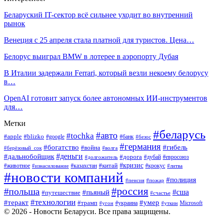
Беларуский IT-сектор всё сильнее уходит во внутренний
рынок
Венеция с 25 апреля стала платной для туристов. Цена…
Белорус выиграл BMW в лотерее в аэропорту Дубая
В Италии задержали Ferrari, который везли некоему белорусу
в…
OpenAI готовит запуск более автономных ИИ-инструментов
для…
Метки
#беларусь
#авто
#tochka
#apple
#blizko
#google
#банк
#безос
#германия
#богатство
#гибель
#война
#берёзовый_сок
#волга
#деньги
#дальнобойщик
#дорога
#дубай
#евросоюз
#долгожитель
#кризис
#китай
#животное
#казахстан
#крокус
#изнасилование
#литва
#новости компаний
#полиция
#пенсия
#пожар
#россия
#польша
#сша
#пьяный
#путешествие
#счастье
#технологии
#теракт
#умер
#трамп
#украина
Microsoft
#угон
#уткин
© 2026 - Новости Беларуси. Все права защищены.