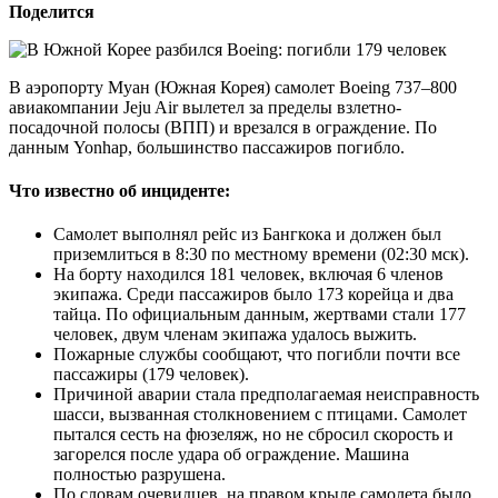
Поделится
В аэропорту Муан (Южная Корея) самолет Boeing 737–800
авиакомпании Jeju Air вылетел за пределы взлетно-
посадочной полосы (ВПП) и врезался в ограждение. По
данным Yonhap, большинство пассажиров погибло.
Что известно об инциденте:
Самолет выполнял рейс из Бангкока и должен был
приземлиться в 8:30 по местному времени (02:30 мск).
На борту находился 181 человек, включая 6 членов
экипажа. Среди пассажиров было 173 корейца и два
тайца. По официальным данным, жертвами стали 177
человек, двум членам экипажа удалось выжить.
Пожарные службы сообщают, что погибли почти все
пассажиры (179 человек).
Причиной аварии стала предполагаемая неисправность
шасси, вызванная столкновением с птицами. Самолет
пытался сесть на фюзеляж, но не сбросил скорость и
загорелся после удара об ограждение. Машина
полностью разрушена.
По словам очевидцев, на правом крыле самолета было