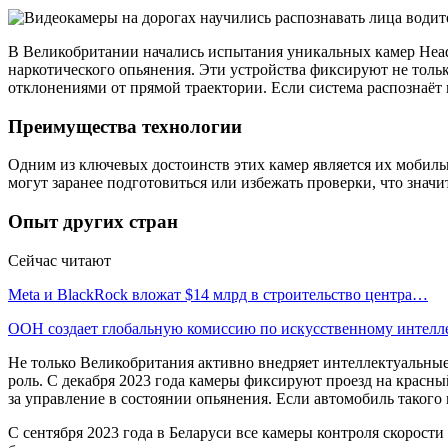
В Великобритании начались испытания уникальных камер Head
наркотического опьянения. Эти устройства фиксируют не толь
отклонениями от прямой траектории. Если система распознаёт
Преимущества технологии
Одним из ключевых достоинств этих камер является их мобиль
могут заранее подготовиться или избежать проверки, что зна
Опыт других стран
Сейчас читают
Meta и BlackRock вложат $14 млрд в строительство центра…
ООН создает глобальную комиссию по искусственному интелл
Не только Великобритания активно внедряет интеллектуальные
роль. С декабря 2023 года камеры фиксируют проезд на красны
за управление в состоянии опьянения. Если автомобиль такого
С сентября 2023 года в Беларуси все камеры контроля скорос