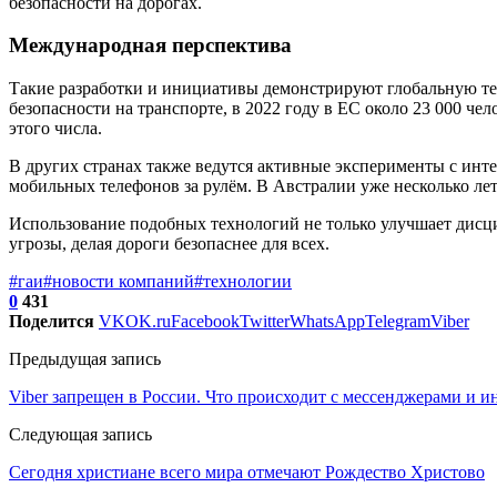
безопасности на дорогах.
Международная перспектива
Такие разработки и инициативы демонстрируют глобальную т
безопасности на транспорте, в 2022 году в ЕС около 23 000 че
этого числа.
В других странах также ведутся активные эксперименты с ин
мобильных телефонов за рулём. В Австралии уже несколько ле
Использование подобных технологий не только улучшает дисц
угрозы, делая дороги безопаснее для всех.
#гаи
#новости компаний
#технологии
0
431
Поделится
VK
OK.ru
Facebook
Twitter
WhatsApp
Telegram
Viber
Предыдущая запись
Viber запрещен в России. Что происходит с мессенджерами и и
Следующая запись
Сегодня христиане всего мира отмечают Рождество Христово