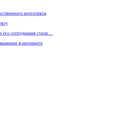
усственного интеллекта
екту
ч его сотрудников стали…
движение в интернете