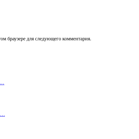
том браузере для следующего комментария.
т…
 и…