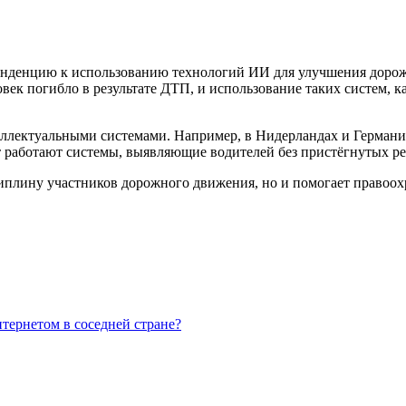
енденцию к использованию технологий ИИ для улучшения дорож
ловек погибло в результате ДТП, и использование таких систем,
теллектуальными системами. Например, в Нидерландах и Герман
т работают системы, выявляющие водителей без пристёгнутых ре
иплину участников дорожного движения, но и помогает правоох
нтернетом в соседней стране?