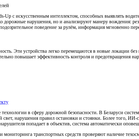
s-Up с искусственным интеллектом, способных выявлять водите
ко дорожные нарушения, но и анализируют манеру вождения: рез
 подозрительное поведение за рулём, информация мгновенно пе
ность. Эти устройства легко перемещаются в новые локации без 
чительно повышает эффективность контроля и предотвращения на
екту
 технологии в сферу дорожной безопасности. В Беларуси систе
й свет, нарушения правил остановки и стоянки. Более того, ИИ
 нарушителя попадает в объектив, система автоматически оповещ
ти и мониторинга транспортных средств проверяют наличие техо