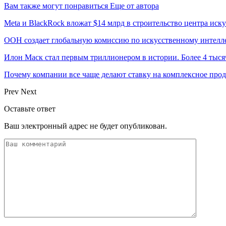
Вам также могут понравиться
Еще от автора
Meta и BlackRock вложат $14 млрд в строительство центра иск
ООН создает глобальную комиссию по искусственному интелл
Илон Маск стал первым триллионером в истории. Более 4 тыся
Почему компании все чаще делают ставку на комплексное про
Prev
Next
Оставьте ответ
Ваш электронный адрес не будет опубликован.