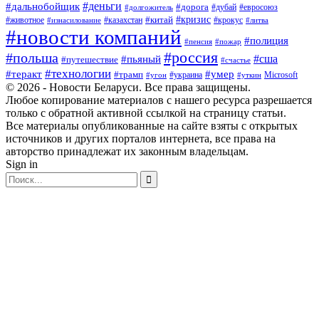
#деньги
#дальнобойщик
#дорога
#дубай
#евросоюз
#долгожитель
#кризис
#китай
#животное
#казахстан
#крокус
#изнасилование
#литва
#новости компаний
#полиция
#пенсия
#пожар
#россия
#польша
#сша
#пьяный
#путешествие
#счастье
#технологии
#теракт
#умер
#трамп
#украина
Microsoft
#угон
#уткин
© 2026 - Новости Беларуси. Все права защищены.
Любое копирование материалов с нашего ресурса разрешается
только с обратной активной ссылкой на страницу статьи.
Все материалы опубликованные на сайте взяты с открытых
источников и других порталов интернета, все права на
авторство принадлежат их законным владельцам.
Sign in