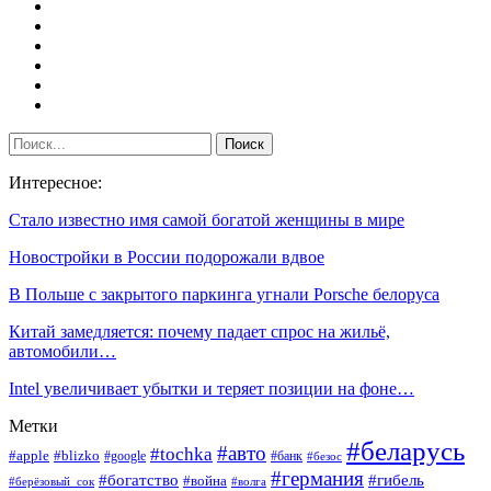
Интересное:
Стало известно имя самой богатой женщины в мире
Новостройки в России подорожали вдвое
В Польше с закрытого паркинга угнали Porsche белоруса
Китай замедляется: почему падает спрос на жильё,
автомобили…
Intel увеличивает убытки и теряет позиции на фоне…
Метки
#беларусь
#авто
#tochka
#apple
#blizko
#google
#банк
#безос
#германия
#богатство
#гибель
#война
#берёзовый_сок
#волга