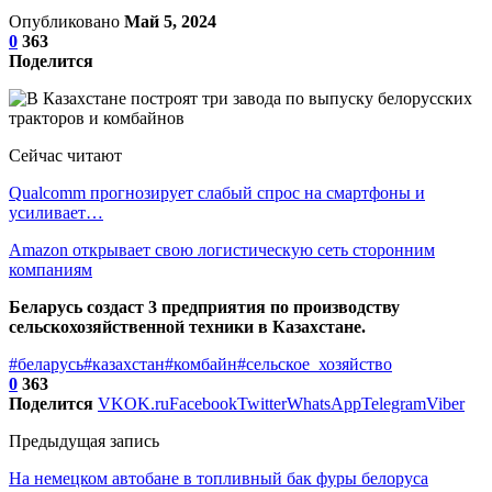
Опубликовано
Май 5, 2024
0
363
Поделится
Сейчас читают
Qualcomm прогнозирует слабый спрос на смартфоны и
усиливает…
Amazon открывает свою логистическую сеть сторонним
компаниям
Беларусь создаст 3 предприятия по производству
сельскохозяйственной техники в Казахстане.
#беларусь
#казахстан
#комбайн
#сельское_хозяйство
0
363
Поделится
VK
OK.ru
Facebook
Twitter
WhatsApp
Telegram
Viber
Предыдущая запись
На немецком автобане в топливный бак фуры белоруса