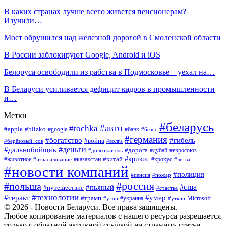
В каких странах лучше всего живется пенсионерам?
Изучили…
Мост обрушился над железной дорогой в Смоленской области
В России заблокируют Google, Android и iOS
Белоруса освободили из рабства в Подмосковье – уехал на…
В Беларуси усиливается дефицит кадров в промышленности
и…
Метки
#беларусь
#авто
#tochka
#apple
#blizko
#google
#банк
#безос
#германия
#богатство
#гибель
#война
#берёзовый_сок
#волга
#деньги
#дальнобойщик
#дорога
#дубай
#евросоюз
#долгожитель
#кризис
#китай
#животное
#казахстан
#крокус
#изнасилование
#литва
#новости компаний
#полиция
#пенсия
#пожар
#россия
#польша
#сша
#пьяный
#путешествие
#счастье
#технологии
#теракт
#умер
#трамп
#украина
Microsoft
#угон
#уткин
© 2026 - Новости Беларуси. Все права защищены.
Любое копирование материалов с нашего ресурса разрешается
только с обратной активной ссылкой на страницу статьи.