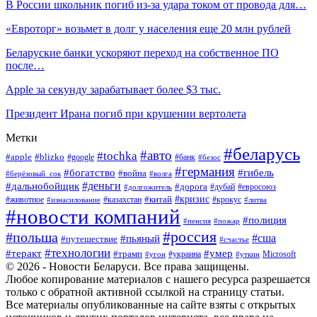
В России школьник погиб из-за удара током от провода для…
«Евроторг» возьмет в долг у населения еще 20 млн рублей
Беларуские банки ускоряют переход на собственное ПО
после…
Apple за секунду зарабатывает более $3 тыс.
Президент Ирана погиб при крушении вертолета
Метки
#беларусь
#авто
#tochka
#apple
#blizko
#google
#банк
#безос
#германия
#богатство
#гибель
#война
#берёзовый_сок
#волга
#деньги
#дальнобойщик
#дорога
#дубай
#евросоюз
#долгожитель
#кризис
#китай
#животное
#казахстан
#крокус
#изнасилование
#литва
#новости компаний
#полиция
#пенсия
#пожар
#россия
#польша
#сша
#пьяный
#путешествие
#счастье
#технологии
#теракт
#умер
#трамп
#украина
Microsoft
#угон
#уткин
© 2026 - Новости Беларуси. Все права защищены.
Любое копирование материалов с нашего ресурса разрешается
только с обратной активной ссылкой на страницу статьи.
Все материалы опубликованные на сайте взяты с открытых