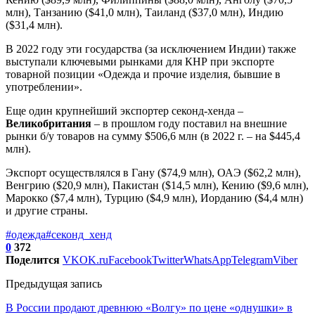
млн), Танзанию ($41,0 млн), Таиланд ($37,0 млн), Индию
($31,4 млн).
В 2022 году эти государства (за исключением Индии) также
выступали ключевыми рынками для КНР при экспорте
товарной позиции «Одежда и прочие изделия, бывшие в
употреблении».
Еще один крупнейший экспортер секонд-хенда –
Великобритания
– в прошлом году поставил на внешние
рынки б/у товаров на сумму $506,6 млн (в 2022 г. – на $445,4
млн).
Экспорт осуществлялся в Гану ($74,9 млн), ОАЭ ($62,2 млн),
Венгрию ($20,9 млн), Пакистан ($14,5 млн), Кению ($9,6 млн),
Марокко ($7,4 млн), Турцию ($4,9 млн), Иорданию ($4,4 млн)
и другие страны.
#одежда
#секонд_хенд
0
372
Поделится
VK
OK.ru
Facebook
Twitter
WhatsApp
Telegram
Viber
Предыдущая запись
В России продают древнюю «Волгу» по цене «однушки» в