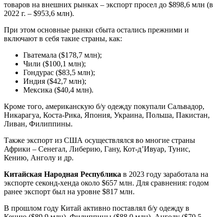
товаров на внешних рынках – экспорт просел до $898,6 млн (в
2022 г. – $953,6 млн).
При этом основные рынки сбыта остались прежними и
включают в себя такие страны, как:
Гватемала ($178,7 млн);
Чили ($100,1 млн);
Гондурас ($83,5 млн);
Индия ($42,7 млн);
Мексика ($40,4 млн).
Кроме того, американскую б/у одежду покупали Сальвадор,
Никарагуа, Коста-Рика, Япония, Украина, Польша, Пакистан,
Ливан, Филиппины.
Также экспорт из США осуществлялся во многие страны
Африки – Сенегал, Либерию, Гану, Кот-д’Ивуар, Тунис,
Кению, Анголу и др.
Китайская Народная Республика
в 2023 году заработала на
экспорте секонд-хенда около $657 млн. Для сравнения: годом
ранее экспорт был на уровне $817 млн.
В прошлом году Китай активно поставлял б/у одежду в
Кению ($89,9 млн), Филиппины ($88,0 млн), Анголу ($70,5