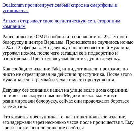
Qualcomm прогнозирует слабый спрос на смартфоны и
усиливает…
Amazon открывает свою логистическую сеть сторонним
компаниям
Ранее польские СМИ сообщили о нападении на 25-летнюю
белоруску в центре Варшавы. Происшествие случилось ночью
с 24 на 25 февраля. На девушку напал неизвестный мужчина,
угрожал ножом, после чего затащил ее в подворотню и
изнасиловал. При этом злоумышленник душил девушку.
Как сообщило издание Fakt, инцидент видели прохожие, но
никто не отреагировал на действия преступника. После этого
мужчина сел в трамвай и уехал с места преступления.
Девушку без сознания нашел на улице возле дома охранник,
он и вызвал скорую помощь. Медики несколько минут
реанимировали белоруску, сейчас они продолжают бороться
за ее жизнь.
Что касается преступника, то, как пишет польское издание,
его задержали через несколько часов после происшествия. Ему
грозит пожизненное лишение свободы.