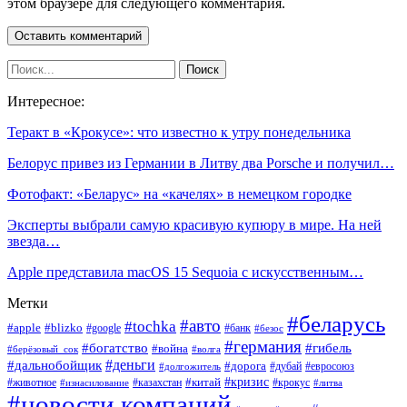
этом браузере для следующего комментария.
Интересное:
Теракт в «Крокусе»: что известно к утру понедельника
Белорус привез из Германии в Литву два Porsche и получил…
Фотофакт: «Беларус» на «качелях» в немецком городке
Эксперты выбрали самую красивую купюру в мире. На ней
звезда…
Apple представила macOS 15 Sequoia с искусственным…
Метки
#беларусь
#авто
#tochka
#apple
#blizko
#google
#банк
#безос
#германия
#богатство
#гибель
#война
#берёзовый_сок
#волга
#деньги
#дальнобойщик
#дорога
#дубай
#евросоюз
#долгожитель
#кризис
#китай
#животное
#казахстан
#крокус
#изнасилование
#литва
#новости компаний