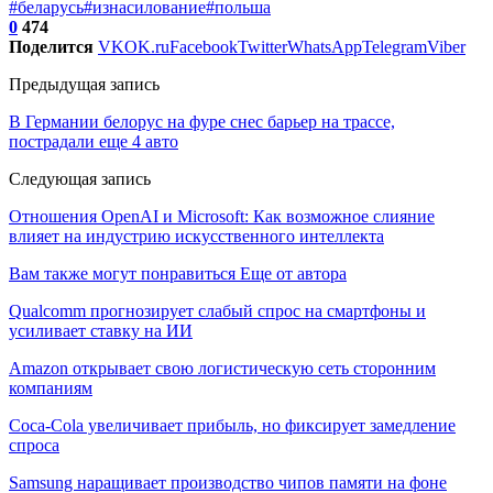
#беларусь
#изнасилование
#польша
0
474
Поделится
VK
OK.ru
Facebook
Twitter
WhatsApp
Telegram
Viber
Предыдущая запись
В Германии белорус на фуре снес барьер на трассе,
пострадали еще 4 авто
Следующая запись
Отношения OpenAI и Microsoft: Как возможное слияние
влияет на индустрию искусственного интеллекта
Вам также могут понравиться
Еще от автора
Qualcomm прогнозирует слабый спрос на смартфоны и
усиливает ставку на ИИ
Amazon открывает свою логистическую сеть сторонним
компаниям
Coca-Cola увеличивает прибыль, но фиксирует замедление
спроса
Samsung наращивает производство чипов памяти на фоне