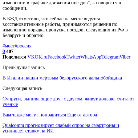
изменении в графике движения поездов", – говорится в
сообщении.
В БЖД отметили, что сейчас на месте ведутся
восстановительные работы, принимаются решения по
изменению порядка пропуска поездов, следующих из РФ в
Беларусь и обратно.
#мост
#россия
0
407
Поделится
VK
OK.ru
Facebook
Twitter
WhatsApp
Telegram
Viber
Предыдущая запись
В Италии нашли мертвым белорусского дальнобойщика
Следующая запись
Супруги, выпивающие друг с другом, живут дольше, считают
ученые
Вам также могут понравиться
Еще от автора
Qualcomm прогнозирует слабый спрос на смартфоны и
усиливает ставку на ИИ