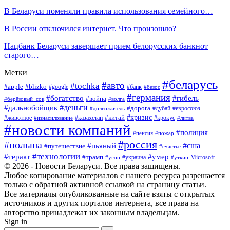
В Беларуси поменяли правила использования семейного…
В России отключился интернет. Что произошло?
Нацбанк Беларуси завершает прием белорусских банкнот
старого…
Метки
#беларусь
#авто
#tochka
#apple
#blizko
#google
#банк
#безос
#германия
#богатство
#гибель
#война
#берёзовый_сок
#волга
#деньги
#дальнобойщик
#дорога
#дубай
#евросоюз
#долгожитель
#кризис
#китай
#животное
#казахстан
#крокус
#изнасилование
#литва
#новости компаний
#полиция
#пенсия
#пожар
#россия
#польша
#сша
#пьяный
#путешествие
#счастье
#технологии
#теракт
#умер
#трамп
#украина
Microsoft
#угон
#уткин
© 2026 - Новости Беларуси. Все права защищены.
Любое копирование материалов с нашего ресурса разрешается
только с обратной активной ссылкой на страницу статьи.
Все материалы опубликованные на сайте взяты с открытых
источников и других порталов интернета, все права на
авторство принадлежат их законным владельцам.
Sign in