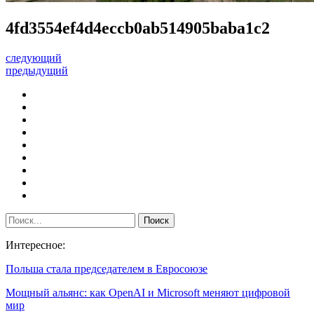
4fd3554ef4d4eccb0ab514905baba1c2
следующий
предыдущий
Интересное:
Польша стала председателем в Евросоюзе
Мощный альянс: как OpenAI и Microsoft меняют цифровой
мир