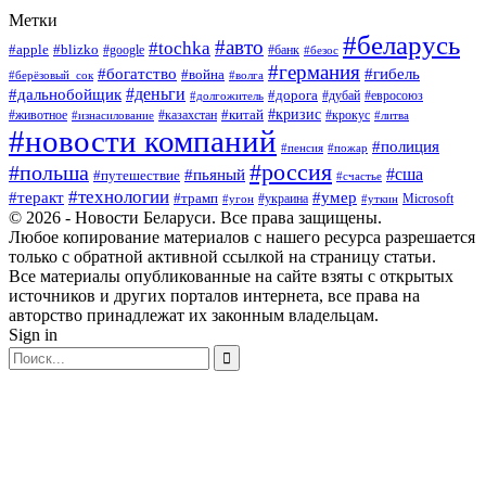
Метки
#беларусь
#авто
#tochka
#apple
#blizko
#google
#банк
#безос
#германия
#богатство
#гибель
#война
#берёзовый_сок
#волга
#деньги
#дальнобойщик
#дорога
#дубай
#евросоюз
#долгожитель
#кризис
#китай
#животное
#казахстан
#крокус
#изнасилование
#литва
#новости компаний
#полиция
#пенсия
#пожар
#россия
#польша
#сша
#пьяный
#путешествие
#счастье
#технологии
#теракт
#умер
#трамп
#украина
Microsoft
#угон
#уткин
© 2026 - Новости Беларуси. Все права защищены.
Любое копирование материалов с нашего ресурса разрешается
только с обратной активной ссылкой на страницу статьи.
Все материалы опубликованные на сайте взяты с открытых
источников и других порталов интернета, все права на
авторство принадлежат их законным владельцам.
Sign in