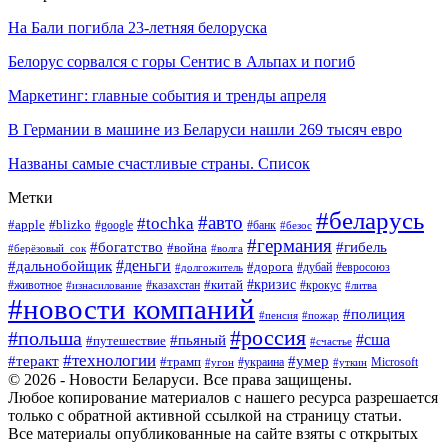
На Бали погибла 23-летняя белоруска
Белорус сорвался с горы Сентис в Альпах и погиб
Маркетинг: главные события и тренды апреля
В Германии в машине из Беларуси нашли 269 тысяч евро
Названы самые счастливые страны. Список
Метки
#беларусь
#авто
#tochka
#apple
#blizko
#google
#банк
#безос
#германия
#богатство
#гибель
#война
#берёзовый_сок
#волга
#деньги
#дальнобойщик
#дорога
#дубай
#евросоюз
#долгожитель
#кризис
#китай
#животное
#казахстан
#крокус
#изнасилование
#литва
#новости компаний
#полиция
#пенсия
#пожар
#россия
#польша
#сша
#пьяный
#путешествие
#счастье
#технологии
#теракт
#умер
#трамп
#украина
Microsoft
#угон
#уткин
© 2026 - Новости Беларуси. Все права защищены.
Любое копирование материалов с нашего ресурса разрешается
только с обратной активной ссылкой на страницу статьи.
Все материалы опубликованные на сайте взяты с открытых