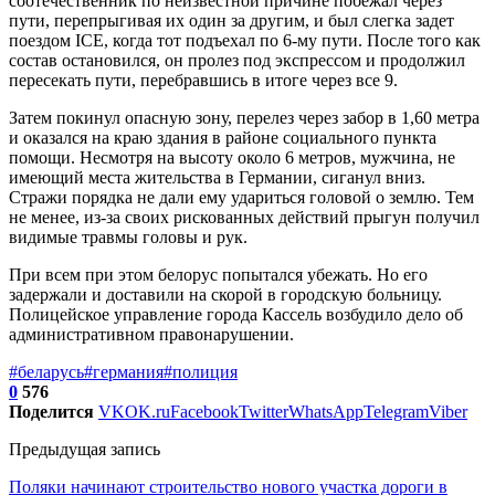
соотечественник по неизвестной причине побежал через
пути, перепрыгивая их один за другим, и был слегка задет
поездом ICE, когда тот подъехал по 6-му пути. После того как
состав остановился, он пролез под экспрессом и продолжил
пересекать пути, перебравшись в итоге через все 9.
Затем покинул опасную зону, перелез через забор в 1,60 метра
и оказался на краю здания в районе социального пункта
помощи. Несмотря на высоту около 6 метров, мужчина, не
имеющий места жительства в Германии, сиганул вниз.
Стражи порядка не дали ему удариться головой о землю. Тем
не менее, из-за своих рискованных действий прыгун получил
видимые травмы головы и рук.
При всем при этом белорус попытался убежать. Но его
задержали и доставили на скорой в городскую больницу.
Полицейское управление города Кассель возбудило дело об
административном правонарушении.
#беларусь
#германия
#полиция
0
576
Поделится
VK
OK.ru
Facebook
Twitter
WhatsApp
Telegram
Viber
Предыдущая запись
Поляки начинают строительство нового участка дороги в