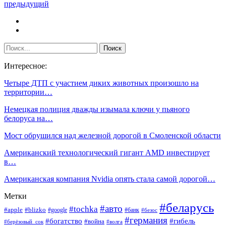
предыдущий
Интересное:
Четыре ДТП с участием диких животных произошло на
территории…
Немецкая полиция дважды изымала ключи у пьяного
белоруса на…
Мост обрушился над железной дорогой в Смоленской области
Американский технологический гигант AMD инвестирует
в…
Американская компания Nvidia опять стала самой дорогой…
Метки
#беларусь
#авто
#tochka
#apple
#blizko
#google
#банк
#безос
#германия
#богатство
#гибель
#война
#берёзовый_сок
#волга