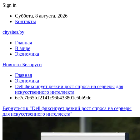
Sign in
Суббота, 8 августа, 2026
Контакты
citysites.by
Главная
В мире
Экономика
Новости Беларуси
Главная
Экономика
Dell фиксирует резкий рост спроса на серверы для
искусственного интеллекта
6c7c7b65fcf2141c96b433801e5bb9de
Вернуться к "Dell фиксирует резкий рост спроса на серверы
для искусственного интеллекта"