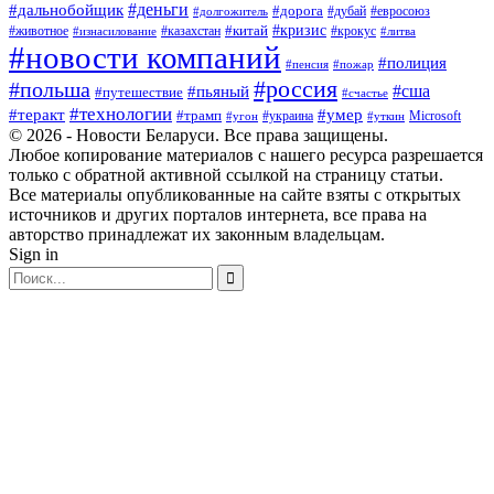
#деньги
#дальнобойщик
#дорога
#дубай
#евросоюз
#долгожитель
#кризис
#китай
#животное
#казахстан
#крокус
#изнасилование
#литва
#новости компаний
#полиция
#пенсия
#пожар
#россия
#польша
#сша
#пьяный
#путешествие
#счастье
#технологии
#теракт
#умер
#трамп
#украина
Microsoft
#угон
#уткин
© 2026 - Новости Беларуси. Все права защищены.
Любое копирование материалов с нашего ресурса разрешается
только с обратной активной ссылкой на страницу статьи.
Все материалы опубликованные на сайте взяты с открытых
источников и других порталов интернета, все права на
авторство принадлежат их законным владельцам.
Sign in