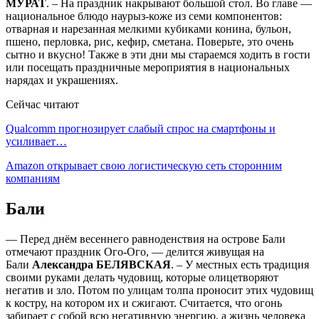
МУРАТ
. – На праздник накрывают большой стол. Во главе —
национальное блюдо наурыз-коже из семи компонентов:
отварная и нарезанная мелкими кубиками конина, бульон,
пшено, перловка, рис, кефир, сметана. Поверьте, это очень
сытно и вкусно! Также в эти дни мы стараемся ходить в гости
или посещать праздничные мероприятия в национальных
нарядах и украшениях.
Сейчас читают
Qualcomm прогнозирует слабый спрос на смартфоны и
усиливает…
Amazon открывает свою логистическую сеть сторонним
компаниям
Бали
— Перед днём весеннего равноденствия на острове Бали
отмечают праздник Ого-Ого, — делится живущая на
Бали
Александра БЕЛЯВСКАЯ
. – У местных есть традиция
своими руками делать чудовищ, которые олицетворяют
негатив и зло. Потом по улицам толпа проносит этих чудовищ
к костру, на котором их и сжигают. Считается, что огонь
забирает с собой всю негативную энергию, а жизнь человека