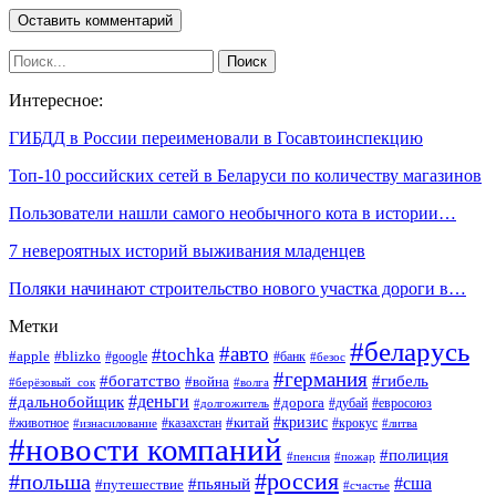
Интересное:
ГИБДД в России переименовали в Госавтоинспекцию
Топ-10 российских сетей в Беларуси по количеству магазинов
Пользователи нашли самого необычного кота в истории…
7 невероятных историй выживания младенцев
Поляки начинают строительство нового участка дороги в…
Метки
#беларусь
#авто
#tochka
#apple
#blizko
#google
#банк
#безос
#германия
#богатство
#гибель
#война
#берёзовый_сок
#волга
#деньги
#дальнобойщик
#дорога
#дубай
#евросоюз
#долгожитель
#кризис
#китай
#животное
#казахстан
#крокус
#изнасилование
#литва
#новости компаний
#полиция
#пенсия
#пожар
#россия
#польша
#сша
#пьяный
#путешествие
#счастье