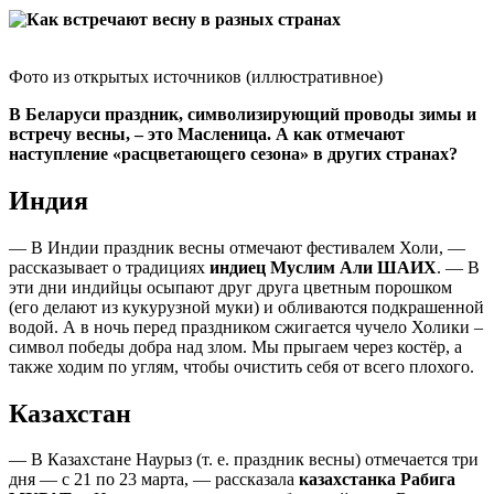
Фото из открытых источников (иллюстративное)
В Беларуси праздник, символизирующий проводы зимы и
встречу весны, – это Масленица. А как отмечают
наступление «расцветающего сезона» в других странах?
Индия
— В Индии праздник весны отмечают фестивалем Холи, —
рассказывает о традициях
индиец Муслим Али ШАИХ
. — В
эти дни индийцы осыпают друг друга цветным порошком
(его делают из кукурузной муки) и обливаются подкрашенной
водой. А в ночь перед праздником сжигается чучело Холики –
символ победы добра над злом. Мы прыгаем через костёр, а
также ходим по углям, чтобы очистить себя от всего плохого.
Казахстан
— В Казахстане Наурыз (т. е. праздник весны) отмечается три
дня — с 21 по 23 марта, — рассказала
казахстанка
Рабига