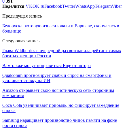
0
391
Поделится
VK
OK.ru
Facebook
Twitter
WhatsApp
Telegram
Viber
Предыдущая запись
Белоруска, которую изнасиловали в Варшаве, скончалась в
больнице
Следующая запись
Глава Wildberries в очередной раз возглавила рейтинг самых
богатых женщин России
Вам также могут понравиться
Еще от автора
Qualcomm прогнозирует слабый спрос на смартфоны и
усиливает ставку на ИИ
Amazon открывает свою логистическую сеть сторонним
компаниям
Coca-Cola увеличивает прибыль, но фиксирует замедление
спроса
Samsung наращивает производство чипов памяти на фоне
роста спроса