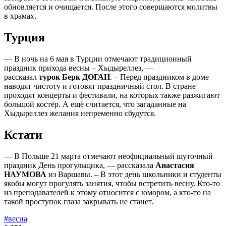
обновляется и очищается. После этого совершаются молитвы
в храмах.
Турция
— В ночь на 6 мая в Турции отмечают традиционный
праздник прихода весны – Хыдыреллез, —
рассказал
турок
Берк ДОГАН
. – Перед праздником в доме
наводят чистоту и готовят праздничный стол. В стране
проходят концерты и фестивали, на которых также разжигают
большой костёр. А ещё считается, что загаданные на
Хыдыреллез желания непременно сбудутся.
Кстати
— В Польше 21 марта отмечают неофициальный шуточный
праздник День прогульщика, — рассказала
Анастасия
НАУМОВА
из Варшавы. – В этот день школьники и студенты
якобы могут прогулять занятия, чтобы встретить весну. Кто-то
из преподавателей к этому относится с юмором, а кто-то на
такой проступок глаза закрывать не станет.
#весна