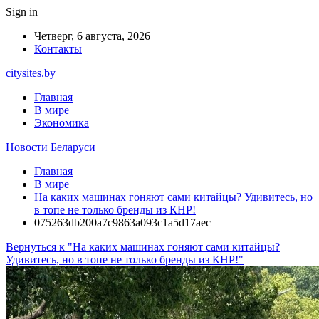
Sign in
Четверг, 6 августа, 2026
Контакты
citysites.by
Главная
В мире
Экономика
Новости Беларуси
Главная
В мире
На каких машинах гоняют сами китайцы? Удивитесь, но
в топе не только бренды из КНР!
075263db200a7c9863a093c1a5d17aec
Вернуться к "На каких машинах гоняют сами китайцы?
Удивитесь, но в топе не только бренды из КНР!"