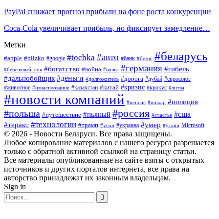
PayPal снижает прогноз прибыли на фоне роста конкуренции
Coca-Cola увеличивает прибыль, но фиксирует замедление…
Метки
#беларусь
#авто
#tochka
#apple
#blizko
#google
#банк
#безос
#германия
#богатство
#гибель
#война
#берёзовый_сок
#волга
#деньги
#дальнобойщик
#дорога
#дубай
#евросоюз
#долгожитель
#кризис
#китай
#животное
#казахстан
#крокус
#изнасилование
#литва
#новости компаний
#полиция
#пенсия
#пожар
#россия
#польша
#сша
#пьяный
#путешествие
#счастье
#технологии
#теракт
#умер
#трамп
#украина
Microsoft
#угон
#уткин
© 2026 - Новости Беларуси. Все права защищены.
Любое копирование материалов с нашего ресурса разрешается
только с обратной активной ссылкой на страницу статьи.
Все материалы опубликованные на сайте взяты с открытых
источников и других порталов интернета, все права на
авторство принадлежат их законным владельцам.
Sign in