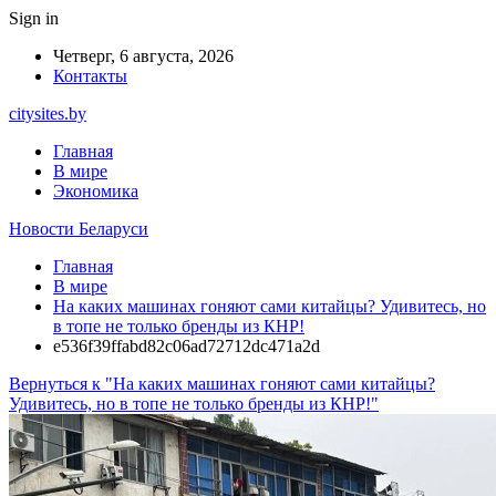
Sign in
Четверг, 6 августа, 2026
Контакты
citysites.by
Главная
В мире
Экономика
Новости Беларуси
Главная
В мире
На каких машинах гоняют сами китайцы? Удивитесь, но
в топе не только бренды из КНР!
e536f39ffabd82c06ad72712dc471a2d
Вернуться к "На каких машинах гоняют сами китайцы?
Удивитесь, но в топе не только бренды из КНР!"