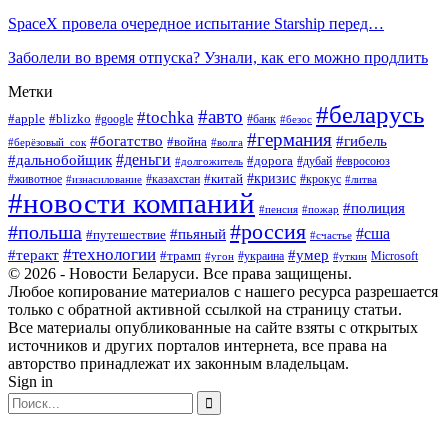
SpaceX провела очередное испытание Starship перед…
Заболели во время отпуска? Узнали, как его можно продлить
Метки
#беларусь
#авто
#tochka
#apple
#blizko
#google
#банк
#безос
#германия
#богатство
#гибель
#война
#берёзовый_сок
#волга
#деньги
#дальнобойщик
#дорога
#дубай
#евросоюз
#долгожитель
#кризис
#китай
#животное
#казахстан
#крокус
#изнасилование
#литва
#новости компаний
#полиция
#пенсия
#пожар
#россия
#польша
#сша
#пьяный
#путешествие
#счастье
#технологии
#теракт
#умер
#трамп
#украина
Microsoft
#угон
#уткин
© 2026 - Новости Беларуси. Все права защищены.
Любое копирование материалов с нашего ресурса разрешается
только с обратной активной ссылкой на страницу статьи.
Все материалы опубликованные на сайте взяты с открытых
источников и других порталов интернета, все права на
авторство принадлежат их законным владельцам.
Sign in