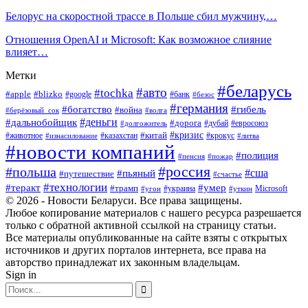
Белорус на скоростной трассе в Польше сбил мужчину,…
Отношения OpenAI и Microsoft: Как возможное слияние
влияет…
Метки
#беларусь
#авто
#tochka
#apple
#blizko
#google
#банк
#безос
#германия
#богатство
#гибель
#война
#берёзовый_сок
#волга
#деньги
#дальнобойщик
#дорога
#дубай
#евросоюз
#долгожитель
#кризис
#китай
#животное
#казахстан
#крокус
#изнасилование
#литва
#новости компаний
#полиция
#пенсия
#пожар
#россия
#польша
#сша
#пьяный
#путешествие
#счастье
#технологии
#теракт
#умер
#трамп
#украина
Microsoft
#угон
#уткин
© 2026 - Новости Беларуси. Все права защищены.
Любое копирование материалов с нашего ресурса разрешается
только с обратной активной ссылкой на страницу статьи.
Все материалы опубликованные на сайте взяты с открытых
источников и других порталов интернета, все права на
авторство принадлежат их законным владельцам.
Sign in