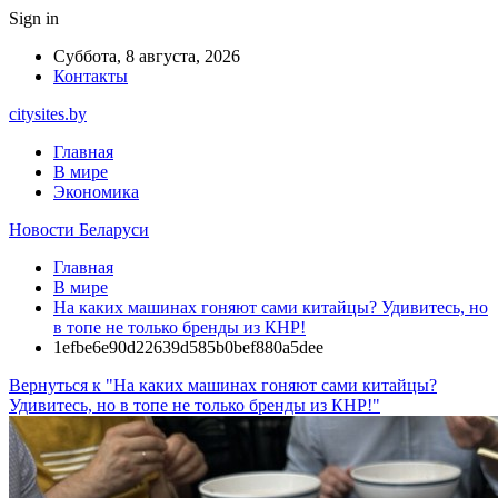
Sign in
Суббота, 8 августа, 2026
Контакты
citysites.by
Главная
В мире
Экономика
Новости Беларуси
Главная
В мире
На каких машинах гоняют сами китайцы? Удивитесь, но
в топе не только бренды из КНР!
1efbe6e90d22639d585b0bef880a5dee
Вернуться к "На каких машинах гоняют сами китайцы?
Удивитесь, но в топе не только бренды из КНР!"