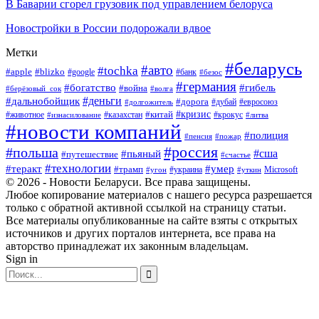
В Баварии сгорел грузовик под управлением белоруса
Новостройки в России подорожали вдвое
Метки
#беларусь
#авто
#tochka
#apple
#blizko
#google
#банк
#безос
#германия
#богатство
#гибель
#война
#берёзовый_сок
#волга
#деньги
#дальнобойщик
#дорога
#дубай
#евросоюз
#долгожитель
#кризис
#китай
#животное
#казахстан
#крокус
#изнасилование
#литва
#новости компаний
#полиция
#пенсия
#пожар
#россия
#польша
#сша
#пьяный
#путешествие
#счастье
#технологии
#теракт
#умер
#трамп
#украина
Microsoft
#угон
#уткин
© 2026 - Новости Беларуси. Все права защищены.
Любое копирование материалов с нашего ресурса разрешается
только с обратной активной ссылкой на страницу статьи.
Все материалы опубликованные на сайте взяты с открытых
источников и других порталов интернета, все права на
авторство принадлежат их законным владельцам.
Sign in